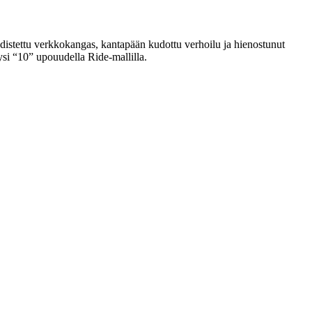
istettu verkkokangas, kantapään kudottu verhoilu ja hienostunut
ysi “10” upouudella Ride-mallilla.