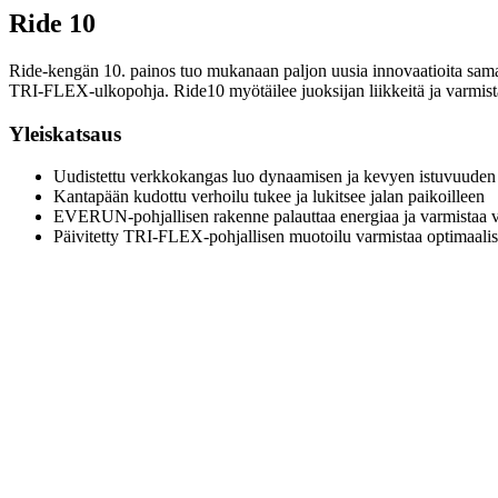
Ride 10
Ride-kengän 10. painos tuo mukanaan paljon uusia innovaatioita sama
TRI-FLEX-ulkopohja. Ride10 myötäilee juoksijan liikkeitä ja varmista
Yleiskatsaus
Uudistettu verkkokangas luo dynaamisen ja kevyen istuvuuden
Kantapään kudottu verhoilu tukee ja lukitsee jalan paikoilleen
EVERUN-pohjallisen rakenne palauttaa energiaa ja varmistaa 
Päivitetty TRI-FLEX-pohjallisen muotoilu varmistaa optimaalis