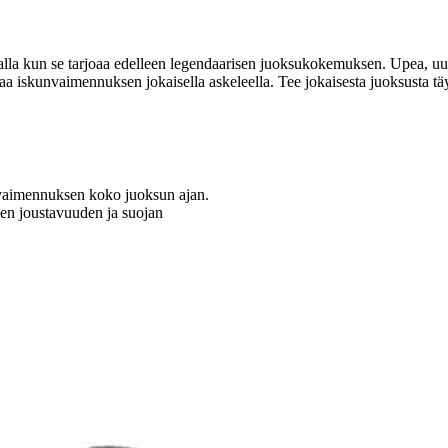
lla kun se tarjoaa edelleen legendaarisen juoksukokemuksen. Upea, uud
a iskunvaimennuksen jokaisella askeleella. Tee jokaisesta juoksusta tä
vaimennuksen koko juoksun ajan.
en joustavuuden ja suojan