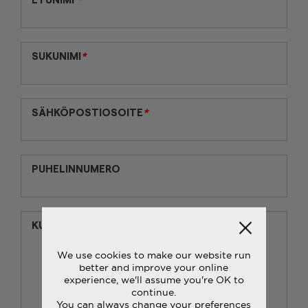
SUKUNIMI
*
SÄHKÖPOSTIOSOITE
*
PUHELINNUMERO
KUINKA VOIMME AUTTAA?
*
We use cookies to make our website run
better and improve your online
experience, we'll assume you're OK to
continue.
You can always change your preferences