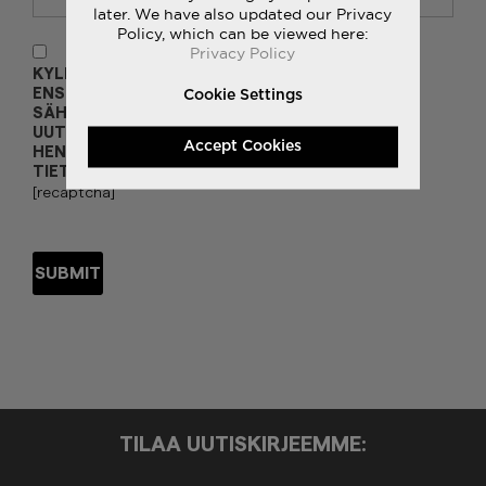
later. We have also updated our Privacy
Policy, which can be viewed here:
Privacy Policy
KYLLÄ HALUAN VASTAANOTTAA
ENSIMMÄISTEN JOUKOSSA AINUTLAATUISIA
Cookie Settings
SÄHKÖPOSTITARJOUKSIA JA JÄNNITTÄVIÄ
UUTUUKSIA. EMME JAA TAI MYY
Accept Cookies
HENKILÖKOHTAISIA TIETOJASI, LUE LISÄÄ
TIETOSUOJAKÄYTÄNNÖSTÄMME.
[recaptcha]
TILAA UUTISKIRJEEMME: