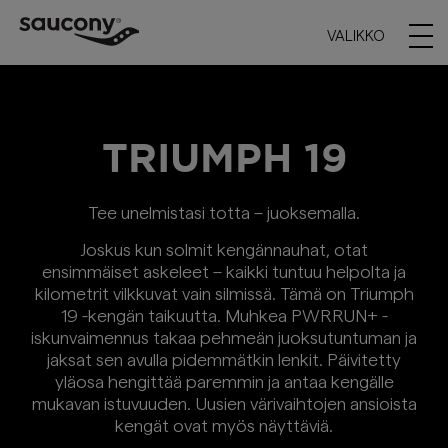
VALIKKO
TRIUMPH 19
Tee unelmistasi totta – juoksemalla.
Joskus kun solmit kengännauhat, otat
ensimmäiset askeleet – kaikki tuntuu helpolta ja
kilometrit vilkkuvat vain silmissä. Tämä on Triumph
19 -kengän taikuutta. Muhkea PWRRUN+ -
iskunvaimennus takaa pehmeän juoksutuntuman ja
jaksat sen avulla pidemmätkin lenkit. Päivitetty
yläosa hengittää paremmin ja antaa kengälle
mukavan istuvuuden. Uusien värivaihtojen ansioista
kengät ovat myös näyttäviä.